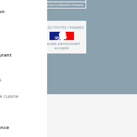
on
COLLECTIVITÉS / MAIRIES
Mandat administratif
accepté
urant
s
 cuisine
ance