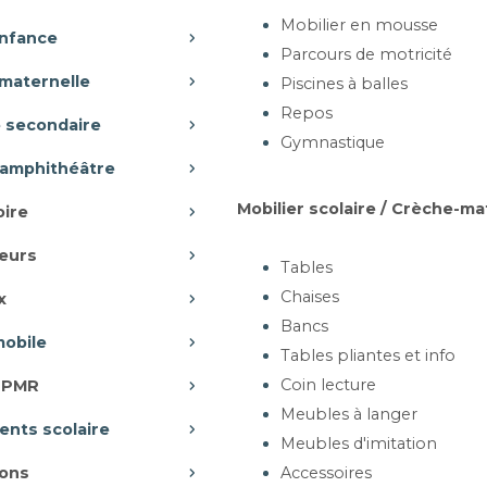
Mobilier en mousse
enfance
Parcours de motricité
maternelle
Piscines à balles
Repos
e secondaire
Gymnastique
-amphithéâtre
Mobilier scolaire / Crèche-ma
oire
eurs
Tables
Chaises
x
Bancs
mobile
Tables pliantes et info
Coin lecture
r PMR
Meubles à langer
nts scolaire
Meubles d'imitation
ons
Accessoires