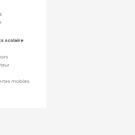
s
e
s scolaire
oirs
teur
ertes mobiles