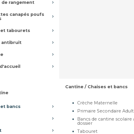
 de rangement
tes canapés poufs
s
 et tabourets
 antibruit
ge
d'accueil
Cantine / Chaises et bancs
tine
Crèche Maternelle
 et bancs
Primaire Secondaire Adul
Bancs de cantine scolaire
dossier
t
Tabouret