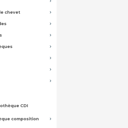
de chevet
des
s
hèques
iothèque CDI
hèque composition