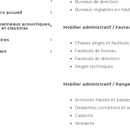
Bureaux de direction
Bureaux réglables en hau
rs accueil
 panneaux acoustiques,
Mobilier administratif / Faute
 et claustras
ires
Chaises sièges et fauteuils
Fauteuils de bureau
ant
Fauteuils de direction
Sièges techniques
Chargement des articles...
Mobilier administratif / Ran
Armoires hautes et basse
Dessertes, comptoirs et a
Caissons
Vestiaires
35, Rue des chantiers, 78 000 VERS