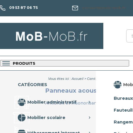
09 53 87 06 75
contact@mob-mob.fr
PRODUITS
Vous êtes ici :
Accueil
>
Cantine
>
Antibruit
>
Pann
Mobi
CATÉGORIES
Panneaux acoustiques mura
Bureaux
Mobilier administratif
Antibruit et insonorisant
Fauteuil
Mobilier scolaire
Rangem