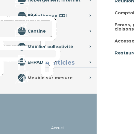
Hébergement internat
Réunion
Comptoi
Bibliothèque CDI
Ecrans,
cloisons
Cantine
Accesso
Mobilier collectivité
Restaur
4 articles
EHPAD
Meuble sur mesure
Accueil
EHPAD