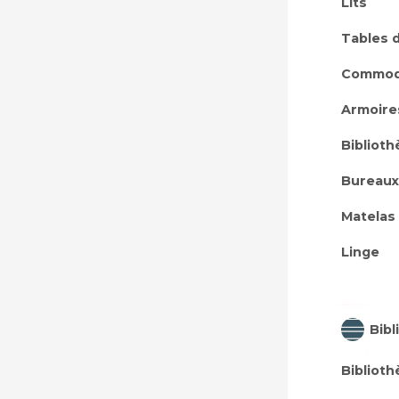
Lits
Tables 
Commo
Armoire
Bibliot
Bureaux
Matelas
Linge
Bibl
Bibliot