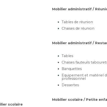
sur mesure
Tél : 09 53 87 06 75
Mobilier administratif / Réuni
ement et plans
E-mail : contact@mob-mob.fr
n installation
Siret : 802 328 203 00020
Tables de réunion
 et devis
Chaises de réunion
site
Mobilier administratif / Resta
Tables
Chaises fauteuils tabouret
Banquettes
Equipement et matériel de
professionnel
Dessertes
Mobilier scolaire / Petite enf
lier scolaire