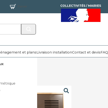
COLLECTIVITÉS / MAIRIES
Panier
MANDAT ADMINISTRATIF
ACCEPTÉ
énagement et plans
Livraison installation
Contact et devis
FAQ
ux
métrique
s