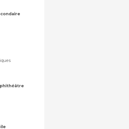
secondaire
iques
mphithéâtre
ile