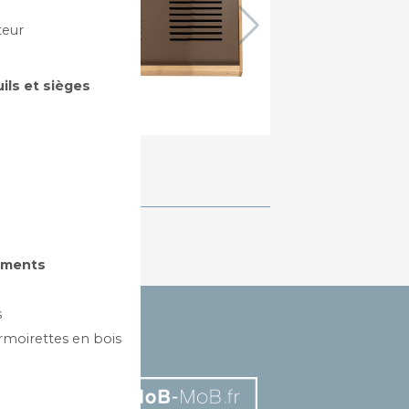
teur
uils et sièges
gements
s
rmoirettes en bois
AILLES