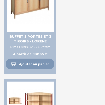
BUFFET 3 PORTES ET 3
TIROIRS - LORENE
Dims: H891 x P545 x L167,7cm
A partir de 988,55 €
Ajouter au panier