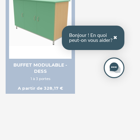
Bonjour ! En quoi
✖
peut-on vous aider?
BUFFET MODULABLE -
DESS
1 à 3 portes
A partir de 328,17 €
Ajouter au panier