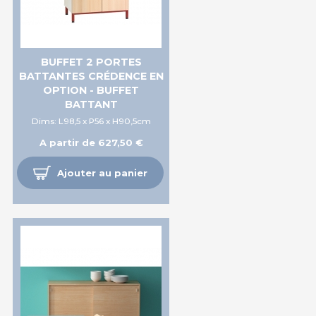
BUFFET 2 PORTES
BATTANTES CRÉDENCE EN
OPTION - BUFFET
BATTANT
Dims: L98,5 x P56 x H90,5cm
A partir de 627,50 €
Ajouter au panier