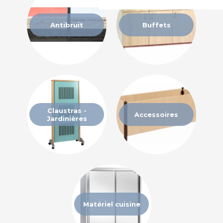
Antibruit
Buffets
Claustras -
Accessoires
Jardinières
Matériel cuisine