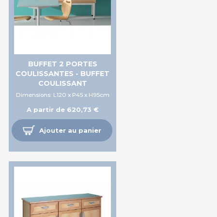
BUFFET 2 PORTES
COULISSANTES - BUFFET
COULISSANT
Dimensions: L120 x P45 x H95cm
A partir de 620,73 €
Ajouter au panier