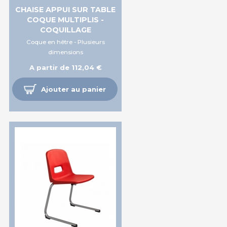
CHAISE APPUI SUR TABLE
COQUE MULTIPLIS -
COQUILLAGE
Coque en hêtre - Plusieurs
dimensions
A partir de 112,04 €
Ajouter au panier