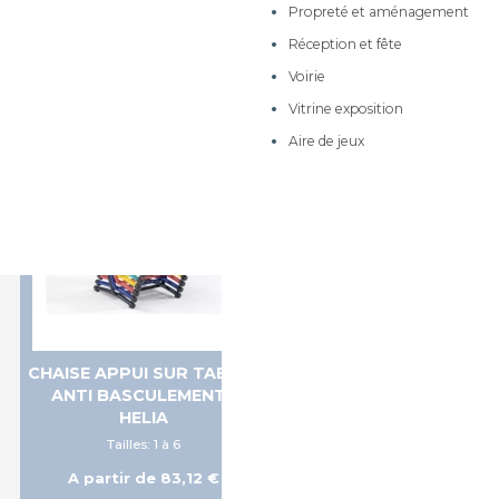
Propreté et aménagement
Meubles sur roulettes à
tiroirs
Réception et fête
Meubles de 170cm de
Voirie
hauteur
Vitrine exposition
Meubles de rangement
Aire de jeux
Meubles à dessins et
dessertes mobiles
Armoires et rangements
Meubles à courrier
CHAISE APPUI SUR TABLE -
ANTI BASCULEMENT -
HELIA
Tailles: 1 à 6
A partir de 83,12 €