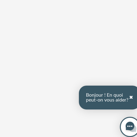
Bonjour ! En quoi
✖
peut-on vous aider?