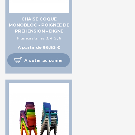
CHAISE COQUE
MONOBLOC - POIGNÉE DE
PRÉHENSION - DIGNE
Plusieurs tailles: 3, 4, 5 , 6
A partir de 86,83 €
Ajouter au panier