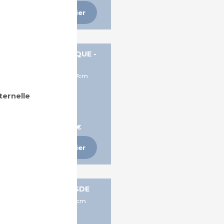
Ajouter au panier
ANC EN BOIS EXOTIQUE -
MADRID
Dims: L180/200xP57xH77cm
ternelle
A partir de 389,12 €
Ajouter au panier
BANC EN PIN - DRESDE
Dims: L180 x P57 x H73,5cm