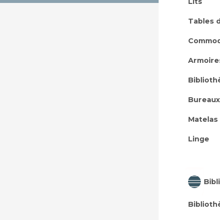
Lits
Tables 
Commo
Armoire
Bibliot
Bureaux
Matelas
Linge
Bibl
Bibliot