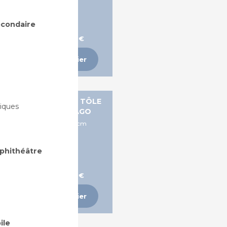
secondaire
A partir de 303,04 €
Ajouter au panier
ANC ET FAUTEUIL EN TÔLE
iques
PERFORÉE - SANTIAGO
Dims: L200 x H74 x P54cm
mphithéâtre
A partir de 448,98 €
Ajouter au panier
ile