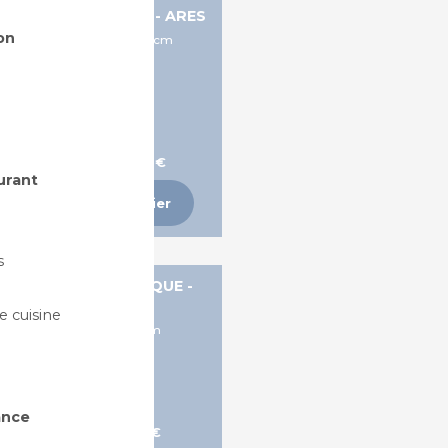
NC EN BÊTON ARMÉ - ARES
on
Dims: L175 x P68,9 x H80cm
A partir de 208,80 €
urant
Ajouter au panier
s
ANC EN BOIS EXOTIQUE -
BASTIDE
 cuisine
Dims: L196xP59xH75cm
ance
A partir de 515,10 €