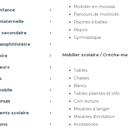
Mobilier en mousse
Ajouter au panier
enfance
Parcours de motricité
maternelle
Piscines à balles
Repos
EN BOIS EXOTIQUE -
B
e secondaire
BURGOS
Gymnastique
 L180/200xP56xH75cm
-amphithéâtre
Mobilier scolaire / Crèche-ma
oire
eurs
Tables
artir de 336,60 €
Chaises
x
Ajouter au panier
Bancs
mobile
Tables pliantes et info
Coin lecture
r PMR
 EN FER CINTRÉ -
Meubles à langer
nts scolaire
BUENOS AIRES
Meubles d'imitation
: L195 x P54 x H74cm
ons
Accessoires