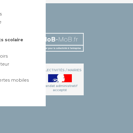
s
e
AILLES
s scolaire
oirs
teur
COLLECTIVITÉS / MAIRIES
ertes mobiles
Mandat administratif
accepté