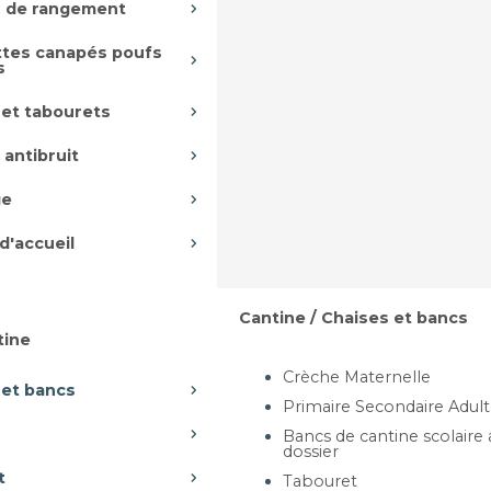
 de rangement
tes canapés poufs
s
 et tabourets
 antibruit
ge
d'accueil
Cantine / Chaises et bancs
tine
Crèche Maternelle
 et bancs
Primaire Secondaire Adul
Bancs de cantine scolaire
dossier
t
Tabouret