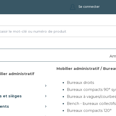
Se connecter
Am
Mobilier administratif / Burea
ier urbain
>
Bancs et jardinières
lier administratif
Bureaux droits
Bureaux compacts 90° sy
s et sièges
Bureaux à vagues/courbe
Bench - bureaux collectifs
ents
Bureaux compacts 120°
 supérieure à 400€ et inférieure à 1 500,00€ (france metropolitain