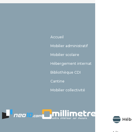
Accueil
EHPAD
Mobilier administratif
Meuble 
Mobilier scolaire
Aménag
Hébergement internat
Livraiso
Bibliothèque CDI
Contact
Cantine
FAQ
Mobilier collectivité
Plan du 
Héb