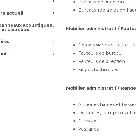
Bureaux de direction
Bureaux réglables en hau
rs accueil
 panneaux acoustiques,
Mobilier administratif / Faute
 et claustras
ires
Chaises sièges et fauteuils
Fauteuils de bureau
ant
Fauteuils de direction
Sièges techniques
Banquettes
Tables de pique
extérieures
nique
Mobilier administratif / Ran
Armoires hautes et basse
Dessertes, comptoirs et a
Caissons
Vestiaires