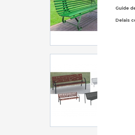
Guide de
Delais c
A p
BANC
Dims: L181
A p