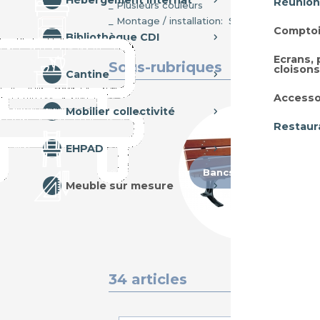
Hébergement internat
Réunion
_ Plusieurs couleurs
_ Montage / installation: Sur devis
Comptoi
Bibliothèque CDI
Ecrans,
Sous-rubriques
cloisons
Cantine
Accesso
Mobilier collectivité
Restaur
EHPAD
Bancs extérieurs
Meuble sur mesure
34 articles