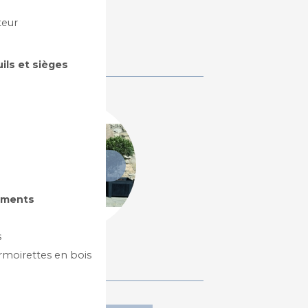
teur
uils et sièges
Jardinières en
bois, béton,
polyéthylène
gements
s
rmoirettes en bois