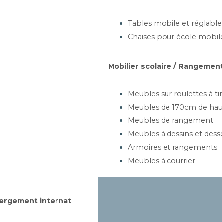
Tables mobile et réglable
Chaises pour école mobil
35, Rue des chantiers, 78 000 VERS
Mobilier scolaire / Rangement
sur mesure
Tél : 09 53 87 06 75
ement et plans
E-mail : contact@mob-mob.fr
Meubles sur roulettes à tir
Meubles de 170cm de hau
n installation
Siret : 802 328 203 00020
Meubles de rangement
 et devis
Meubles à dessins et dess
Armoires et rangements
site
Meubles à courrier
ergement internat