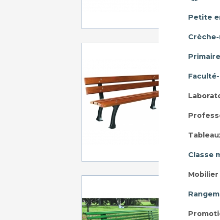
Petite 
Crèche-
BANC 
Primair
Dims:
Faculté
Laborat
Profess
A p
Tableau
Classe 
Mobilie
BANC
Rangeme
Dims
Promoti