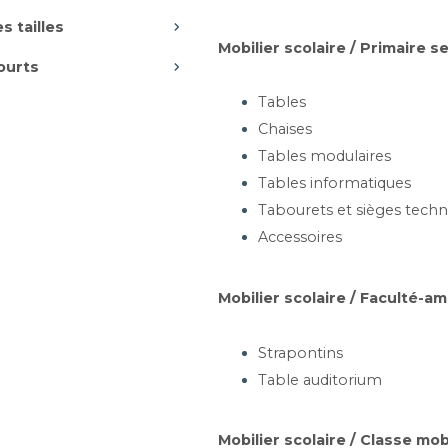
s tailles
Mobilier scolaire / Primaire 
ourts
artir de 306,23 €
Tables
Ajouter au panier
Chaises
Tables modulaires
Tables informatiques
 EN TÔLE ACIER -
B
Tabourets et sièges techn
TOLE39
Accessoires
 à 208,7 x P60 à 73,3 x H77 à
88cm
Mobilier scolaire / Faculté-a
artir de 778,28 €
Strapontins
Table auditorium
Ajouter au panier
Mobilier scolaire / Classe mob