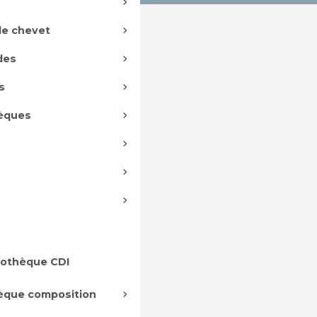
de chevet
des
s
hèques
iothèque CDI
hèque composition