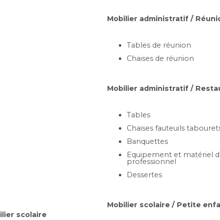
ANC À VAGUE -
BA
ROMANTIQUE
Mobilier administratif / Réuni
 L200 x P67,2 x H68cm
Tables de réunion
Chaises de réunion
artir de 540,60 €
Mobilier administratif / Resta
Ajouter au panier
Tables
Chaises fauteuils tabouret
EN BOIS EXOTIQUE -
B
Banquettes
BARCELONE
Equipement et matériel de
professionnel
 L180/200xP56xH69cm
Dessertes
Mobilier scolaire / Petite enf
artir de 382,50 €
lier scolaire