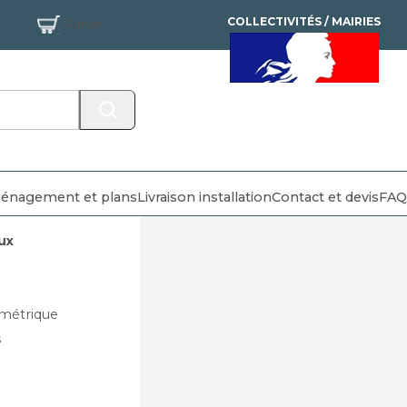
COLLECTIVITÉS / MAIRIES
Panier
MANDAT ADMINISTRATIF
ACCEPTÉ
énagement et plans
Livraison installation
Contact et devis
FAQ
ux
métrique
s
e), franco ensuite.