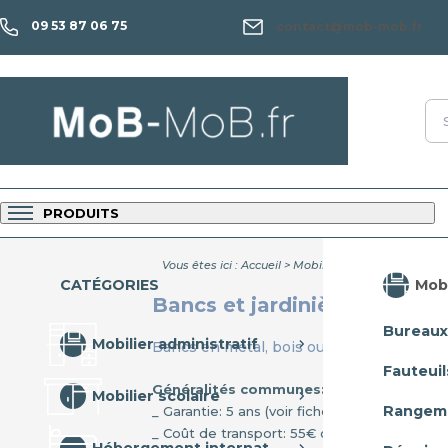
09 53 87 06 75
contact@mob-mob.fr
PRODUITS
Vous êtes ici :
Accueil
>
Mobilier collectivité
>
Mobil
Mobi
CATÉGORIES
Bancs et jardinières
Bureaux
Mobilier administratif
Bancs en métal, bois ou polyéthylène
Fauteuil
Généralités communes:
Mobilier scolaire
Rangem
_ Garantie: 5 ans (voir fiche technique).
_ Coût de transport: 55€ ou 90€ si commande