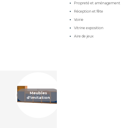
Propreté et aménagement
Meubles sur roulettes à
tiroirs
Réception et fête
Meubles de 170cm de
Voirie
hauteur
Vitrine exposition
Meubles de rangement
Aire de jeux
Meubles à dessins et
Meubles à
Coin lecture
dessertes mobiles
langer
Armoires et rangements
Meubles à courrier
Meubles
Accessoires
d'imitation