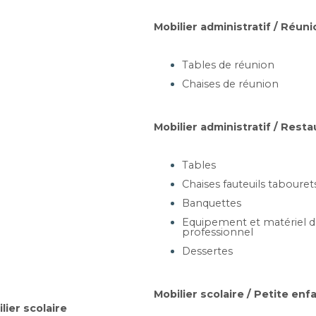
artir de 479,36 €
Mobilier administratif / Réuni
Ajouter au panier
Tables de réunion
Chaises de réunion
TTE ARRONDIE (1/8
B
 CERCLE) - BLC
usieurs dimensions
Mobilier administratif / Resta
Tables
Chaises fauteuils tabouret
artir de 168,12 €
Banquettes
Ajouter au panier
Equipement et matériel de
professionnel
Dessertes
ETTE EN CHEVRON -
B
BLB
Mobilier scolaire / Petite enf
lier scolaire
,7 x P105 x H30cm ou L142,7