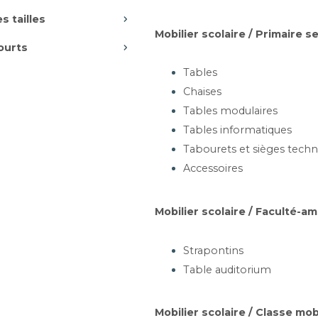
s tailles
TTE TRAPÈZE - BLTP
C
Mobilier scolaire / Primaire 
usieurs dimensions
ourts
Tables
Chaises
Tables modulaires
Tables informatiques
artir de 255,85 €
Tabourets et sièges techn
Ajouter au panier
Accessoires
Mobilier scolaire / Faculté-a
UIL CANAPÉ SIÈGE -
VINI
Strapontins
55 /65 /115 x P65 x H70cm
Table auditorium
Mobilier scolaire / Classe mob