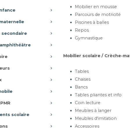
x P105 x H45cm
Mobilier en mousse
enfance
Parcours de motricité
maternelle
Piscines à balles
artir de 518,99 €
Repos
e secondaire
Gymnastique
Ajouter au panier
-amphithéâtre
Mobilier scolaire / Crèche-ma
oire
ETTE OVALE - BLO
eurs
usieurs dimensions
Tables
Chaises
x
Bancs
mobile
Tables pliantes et info
Coin lecture
r PMR
artir de 372,82 €
Meubles à langer
nts scolaire
Ajouter au panier
Meubles d'imitation
ons
Accessoires