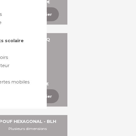
A partir de 160,80 €
s
Ajouter au panier
e
POUF CARRÉ - BLQ
s scolaire
oirs
teur
ertes mobiles
A partir de 135,12 €
Ajouter au panier
POUF HEXAGONAL - BLH
Plusieurs dimensions