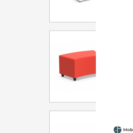
A p
BANQUE
DE
Pl
A p
BANQU
Mobi
Dims: L142