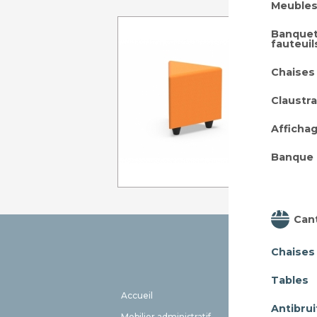
Meubles
POUF T
Banquet
fauteuil
Pl
Chaises
Claustra
Afficha
A p
Banque 
Can
Chaises
Tables
Accueil
EHPAD
Antibrui
Mobilier administratif
Meuble 