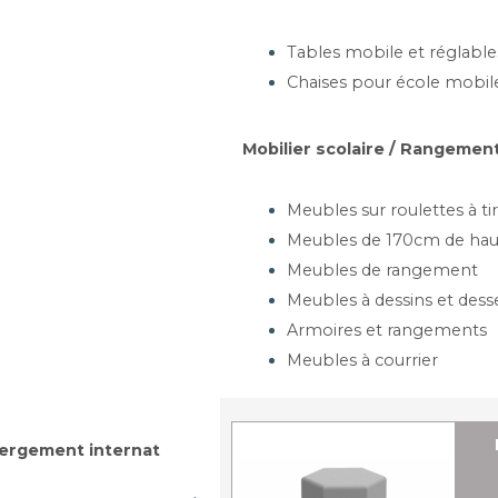
artir de 117,72 €
Tables mobile et réglable
Ajouter au panier
Chaises pour école mobil
À PETITES BILLES -
Mobilier scolaire / Rangement
POUF
usieurs dimensions
Meubles sur roulettes à tir
Meubles de 170cm de hau
Meubles de rangement
Meubles à dessins et dess
artir de 180,76 €
Armoires et rangements
Ajouter au panier
Meubles à courrier
YLINDRIQUE - BLRD
ergement internat
usieurs dimensions