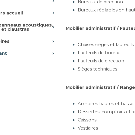
Bureaux de direction
Bureaux réglables en hau
rs accueil
 panneaux acoustiques,
Mobilier administratif / Faute
 et claustras
ires
Chaises sièges et fauteuils
Fauteuils de bureau
ant
Fauteuils de direction
Sièges techniques
Mobilier administratif / Ran
 SUR ROULETTES +
REINS - STAND
D
Armoires hautes et basse
0 x L50/100/150 x H85 cm
Dessertes, comptoirs et a
Caissons
Vestiaires