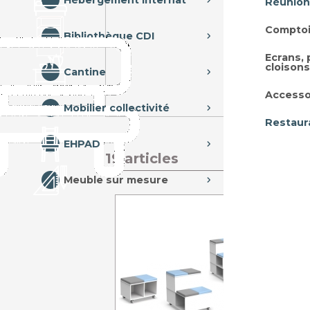
Hébergement internat
Réunion
Comptoi
Bibliothèque CDI
Ecrans,
cloisons
Cantine
Accesso
Mobilier collectivité
Restaur
EHPAD
19 articles
Meuble sur mesure
BANC
F
Dims: P8