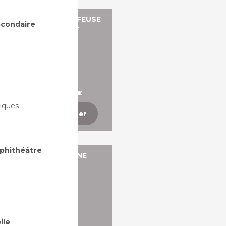
ANAPÉ POUF CHAUFFEUSE
secondaire
FAUTEUIL - RUBY
Plusieurs dimensions
A partir de 231,92 €
iques
Ajouter au panier
mphithéâtre
POUF 3 PIEDS - LUNE
Plusieurs dimensions
ile