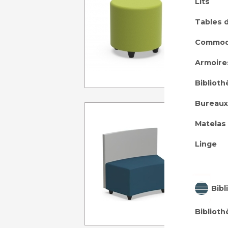
Lits
Tables 
Commo
A p
Armoire
Bibliot
Bureaux
POUF 
AVEC D
Matelas
Linge
Dims:
A p
Bibl
Bibliot