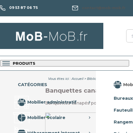
09 53 87 06 75
contact@mob-mob.fr
PRODUITS
Vous êtes ici :
Accueil
>
Bibliothèque CDI
>
Banquet
Mobi
CATÉGORIES
Banquettes canapés poufs f
Bureaux
Mobilier administratif
Banquettes canapés poufs fauteuils
Fauteuil
Mobilier scolaire
Rangem