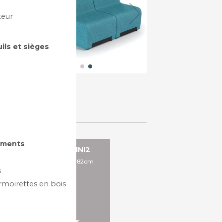
teur
uils et sièges
gements
BANCS EN VINYL - VINI2
ims: L84/ 42 x P42 x L 84/ 82cm
s
rmoirettes en bois