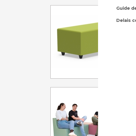
Guide de
BANQUE
Pl
Delais c
A p
FAUTE
Dims: L