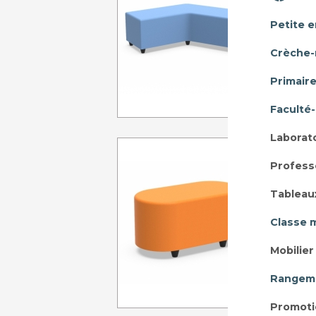
Petite 
Crèche-
A p
Primair
Faculté
Laborat
BANQU
Profess
Pl
Tableau
Classe 
Mobilie
A p
Rangeme
Promoti