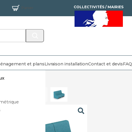
COLLECTIVITÉS / MAIRIES
Panier
MANDAT ADMINISTRATIF
ACCEPTÉ
énagement et plans
Livraison installation
Contact et devis
FAQ
ux
métrique
s