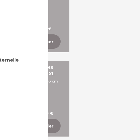
A partir de 460,57 €
Ajouter au panier
ternelle
BANQUETTE PAROIS
ACOUSTIQUES - BLXL
Dims: L130 x P60 x A45 x 133 cm
(Hauteur totale)
A partir de 1 683,00 €
Ajouter au panier