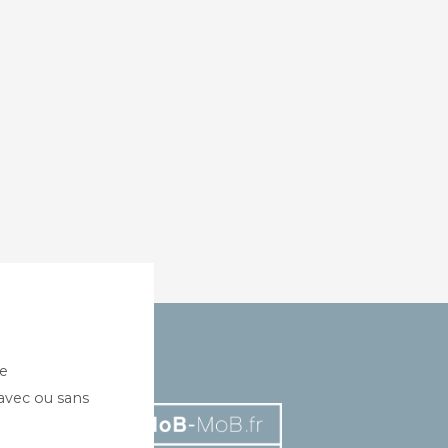
te
 avec ou sans
AILLES