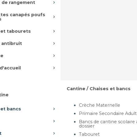
 de rangement
RAINGULAIRE - BLT
tes canapés poufs
s
usieurs dimensions
 et tabourets
 antibruit
ge
artir de 138,87 €
d'accueil
Ajouter au panier
Cantine / Chaises et bancs
tine
Crèche Maternelle
 et bancs
Primaire Secondaire Adul
Bancs de cantine scolaire
dossier
35, Rue des chantiers, 78 000 VERS
t
Tabouret
sur mesure
Tél : 09 53 87 06 75