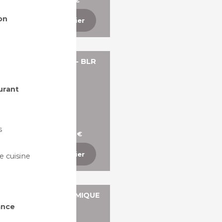
A partir de 49,98 €
on
Ajouter au panier
ANQUETTE DROITE - BLR
Plusieurs dimensions
urant
s
A partir de 270,44 €
Ajouter au panier
 cuisine
ANQUETTE ERGONOMIQUE
VAGUE - BLL
ance
Plusieurs dimensions