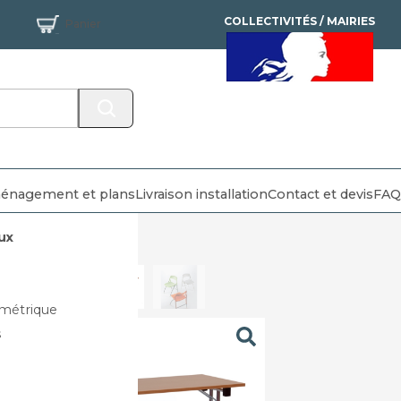
COLLECTIVITÉS / MAIRIES
Panier
MANDAT ADMINISTRATIF
ACCEPTÉ
énagement et plans
Livraison installation
Contact et devis
FAQ
ux
métrique
s