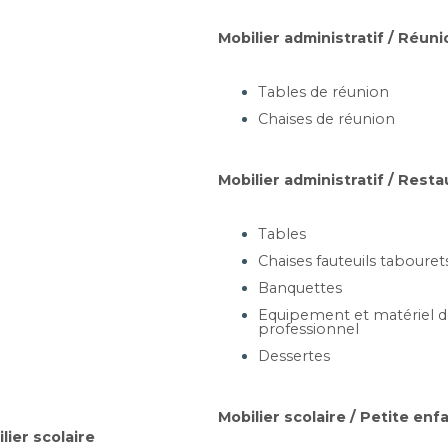
Mobilier administratif / Réuni
Tables de réunion
Chaises de réunion
Porte-manteaux
Mobilier administratif / Resta
Tables
Chaises fauteuils tabouret
Banquettes
Equipement et matériel de
professionnel
 PLIANTE 4 PIEDS -
BA
Dessertes
S, RECTANGULAIRES
ONDES - QUATRO
2 p
0, 120x80, 160x80, 180x80,
Mobilier scolaire / Petite enf
D120 et D160cm
lier scolaire