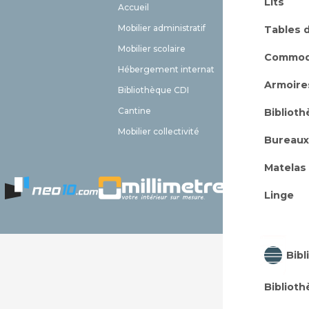
Lits
Accueil
EHPAD
Mobilier administratif
Meuble 
Tables 
Mobilier scolaire
Aménag
Commo
Hébergement internat
Livraiso
Armoire
Bibliothèque CDI
Contact
Cantine
FAQ
Bibliot
Mobilier collectivité
Plan du 
Bureaux
Matelas
Linge
Bibl
Bibliot