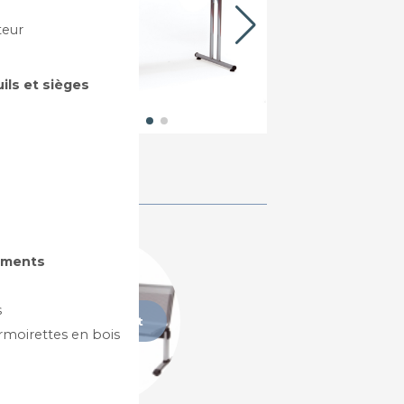
teur
uils et sièges
gements
Chauffeuses,
s
banquettes et
rmoirettes en bois
canapés