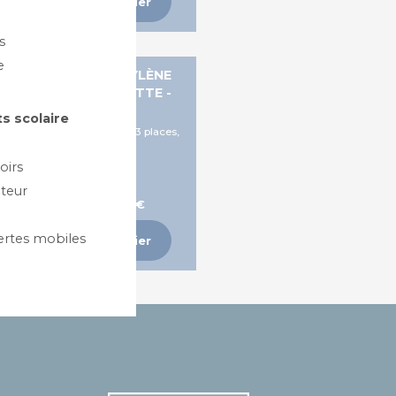
Ajouter au panier
s
e
ANQUETTES PROPYLÈNE
CCUEIL AVEC TABLETTE -
TIKO
s scolaire
laces et 2 places + tablette, 3 places,
4 places
oirs
teur
A partir de 381,63 €
ertes mobiles
Ajouter au panier