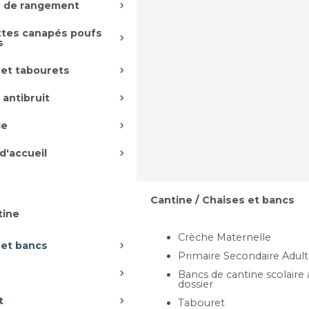
 de rangement
tes canapés poufs
s
 et tabourets
 antibruit
ge
d'accueil
Cantine / Chaises et bancs
tine
Crèche Maternelle
 et bancs
Primaire Secondaire Adul
Bancs de cantine scolaire
dossier
t
Tabouret