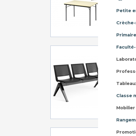
Petite 
A p
Crèche-
Primair
Faculté
B
POLY
Laborat
2 pla
Profess
Tableau
Classe 
A p
Mobilie
Rangeme
Promoti
BAN