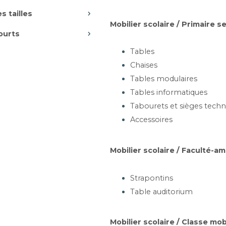
EIL EN INOX - QUAD
s tailles
METAL
Mobilier scolaire / Primaire 
ces, 3 places, 4 places
ourts
Tables
Chaises
artir de 504,20 €
Tables modulaires
Ajouter au panier
Tables informatiques
Tabourets et sièges techn
Accessoires
UETTES ASSISE EN
T DOSSIER RÉSILLE -
S
Mobilier scolaire / Faculté-a
DINO M
ces, 3 places, 4 places
Strapontins
Table auditorium
artir de 387,82 €
Mobilier scolaire / Classe mob