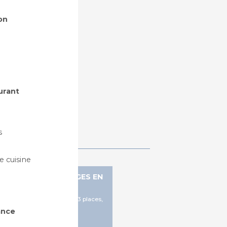
on
urant
s
 cuisine
NQUETTE AVEC SIÈGES EN
BOIS - PLUM
laces et 2 places + tablette, 3 places,
4 places
ance