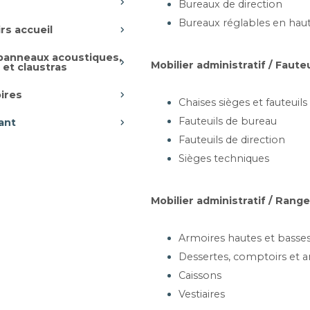
Bureaux de direction
total h.t du devis
Bureaux réglables en hau
rs accueil
 panneaux acoustiques,
Mobilier administratif / Faute
 et claustras
ires
Chaises sièges et fauteuils
Fauteuils de bureau
ant
Fauteuils de direction
Sièges techniques
Mobilier administratif / Ran
Tables
Armoires hautes et basse
Tables
rabattables et
Dessertes, comptoirs et a
pliantes
Caissons
Vestiaires