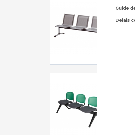
D'ACCU
Guide de
2 pla
Delais c
A p
BANQ
TISSU E
2 pla
A p