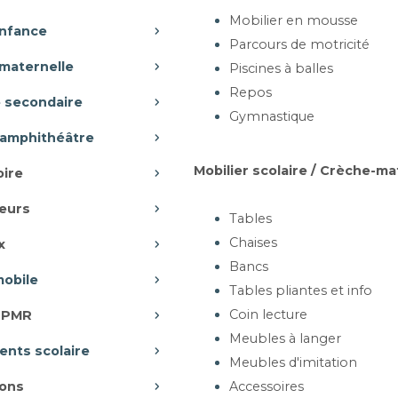
Mobilier en mousse
enfance
artir de 187,69 €
Parcours de motricité
maternelle
Piscines à balles
Ajouter au panier
Repos
e secondaire
Gymnastique
-amphithéâtre
ANQUETTE EN
B
PROPYLÈNE - KENI
Mobilier scolaire / Crèche-ma
oire
2 p
ces, 3 places, 4 places
eurs
Tables
Chaises
x
Bancs
mobile
artir de 411,08 €
Tables pliantes et info
Coin lecture
r PMR
Ajouter au panier
Meubles à langer
nts scolaire
Meubles d'imitation
ons
Accessoires
QUETTE POUTRE
B