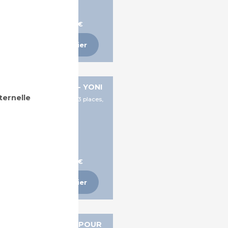
A partir de 487,12 €
Ajouter au panier
ANQUETTE POUTRE - YONI
ternelle
laces et 2 places + tablette, 3 places,
4 places
A partir de 519,70 €
Ajouter au panier
ANQUETTE POUTRE POUR