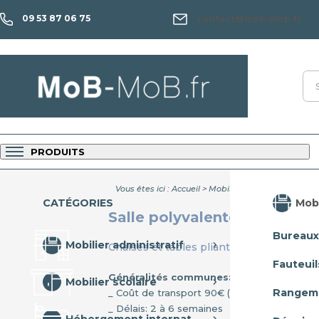
09 53 87 06 75
contact@mob-mob.fr
PRODUITS
Vous êtes ici :
Accueil
>
Mobilier collectivité
>
Réuni
Mobi
CATÉGORIES
Salle polyvalente
Bureaux
Mobilier administratif
Chaises et tables pliantes et rabattables
Fauteuil
Généralités communes:
Mobilier scolaire
Rangem
_ Coût de transport 90€ (france metropolita
_ Délais: 2 à 6 semaines