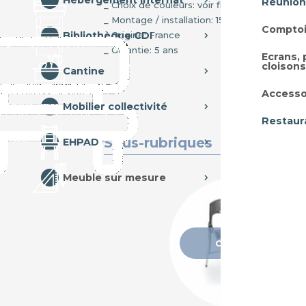
Hébergement internat
Réunion
_ Choix de couleurs: voir fiche technique
_ Montage / installation: 15-20% du montant 
Comptoi
_ Origine: France
Bibliothèque CDI
_ Garantie: 5 ans
Ecrans,
cloisons
Cantine
Accesso
Mobilier collectivité
Restaur
Sous-rubriques
EHPAD
Meuble sur mesure
Chaises