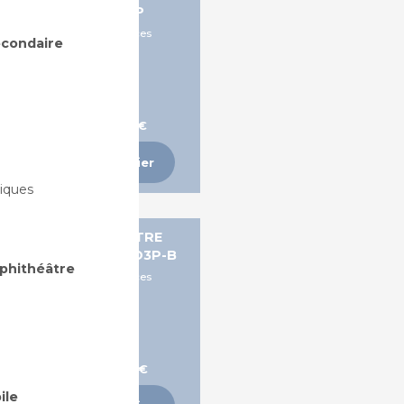
ACCUEIL - ELEN3P
2 places, 3 places, 4 places
secondaire
A partir de 271,49 €
Ajouter au panier
iques
BANQUETTES POUTRE
IÈGES EN BOIS - DINO3P-B
mphithéâtre
2 places, 3 places, 4 places
A partir de 395,58 €
ile