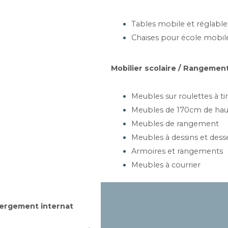
Ajouter au panier
Tables mobile et réglable
Chaises pour école mobil
QUETTES POUTRE
B
S GARNIS TISSUS -
A
DINO3P-C
Mobilier scolaire / Rangement
ces, 3 places, 4 places
2 p
Meubles sur roulettes à tir
Meubles de 170cm de hau
artir de 349,04 €
Meubles de rangement
Meubles à dessins et dess
Ajouter au panier
Armoires et rangements
Meubles à courrier
ergement internat