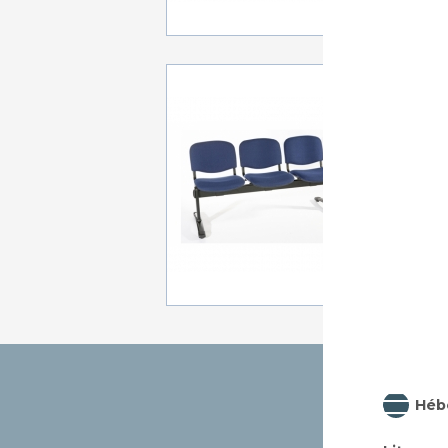
BAN
SIÈGE
2 pla
A p
Héb