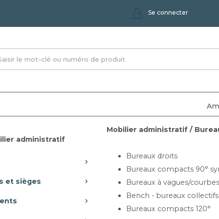
Se connecter
Am
Mobilier administratif / Burea
on-accueil-polyvalent
lier administratif
Bureaux droits
Bureaux compacts 90° sy
s et sièges
Bureaux à vagues/courbe
Bench - bureaux collectifs
ents
ine) pour un montant inférieur à 1 500,00€, franco ensuite
Bureaux compacts 120°