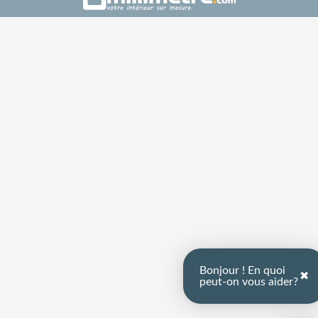
Bonjour ! En quoi
✖
peut-on vous aider?