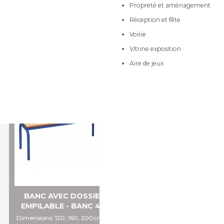
Propreté et aménagement
A partir de 146,57 €
Meubles sur roulettes à
tiroirs
Réception et fête
Ajouter au panier
Meubles de 170cm de
Voirie
hauteur
Vitrine exposition
Meubles de rangement
Aire de jeux
Meubles à dessins et
dessertes mobiles
Armoires et rangements
Meubles à courrier
BANC AVEC DOSSIER
EMPILABLE - BANC 401
Dimensions: 120, 160, 200cm de