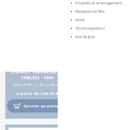
Propreté et aménagement
Meubles sur roulettes à
tiroirs
Réception et fête
Meubles de 170cm de
Voirie
hauteur
Vitrine exposition
Meubles de rangement
Aire de jeux
Meubles à dessins et
dessertes mobiles
Armoires et rangements
Meubles à courrier
CHARIOT UNIVERSEL (10
TABLES) - UNIV
Dims: P 164 x L 73 x H 114 cm
A partir de 245,75 €
Ajouter au panier