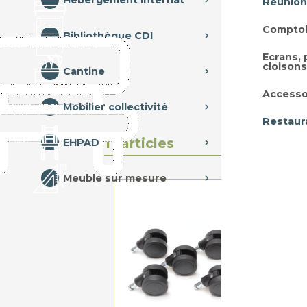
Hébergement internat
Réunion
Comptoi
Bibliothèque CDI
Ecrans,
cloisons
Cantine
Accesso
Mobilier collectivité
Restaur
11 articles
EHPAD
Meuble sur mesure
RO
A 