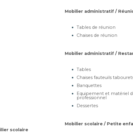
Ajouter au panier
Mobilier administratif / Réuni
Tables de réunion
TECHNIQUE - CPPU-H
S
Chaises de réunion
manent - roulettes - vérin à
Vé
gaz
Mobilier administratif / Resta
Tables
artir de 310,00 €
Chaises fauteuils tabouret
Banquettes
Ajouter au panier
Equipement et matériel de
professionnel
Dessertes
TECHNIQUE - FIPU L
 - vérins à gaz - poignée de
Mobilier scolaire / Petite enf
préhension
lier scolaire