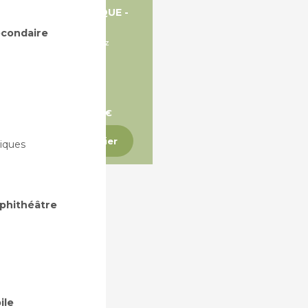
TABOURET TECHNIQUE -
TAPU
secondaire
Roulettes et vérin à gaz
A partir de 140,59 €
Ajouter au panier
iques
mphithéâtre
ile