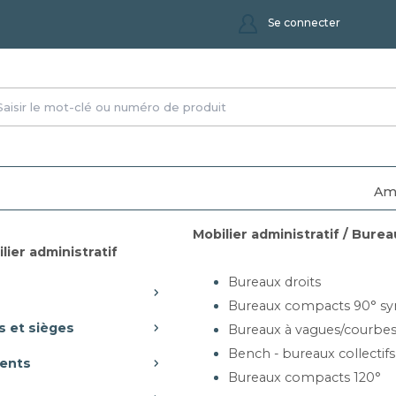
Se connecter
Am
Mobilier administratif / Burea
uteuils et sièges
>
Sièges techniques
lier administratif
Bureaux droits
Bureaux compacts 90° sy
ques
s et sièges
Bureaux à vagues/courbe
Bench - bureaux collectifs
ents
Bureaux compacts 120°