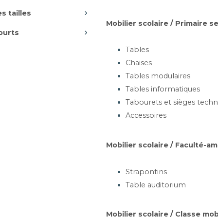
ÈGE TECHNIQUE
s tailles
CHRONE- CPPU HL
Mobilier scolaire / Primaire 
Vérins - roulettes
ourts
Tables
Chaises
Tables modulaires
artir de 348,31 €
Tables informatiques
Ajouter au panier
Tabourets et sièges techn
Accessoires
URET TECHNIQUE -
Mobilier scolaire / Faculté-a
TAPU TU
églable en hauteur
Strapontins
Table auditorium
artir de 150,22 €
Mobilier scolaire / Classe mob