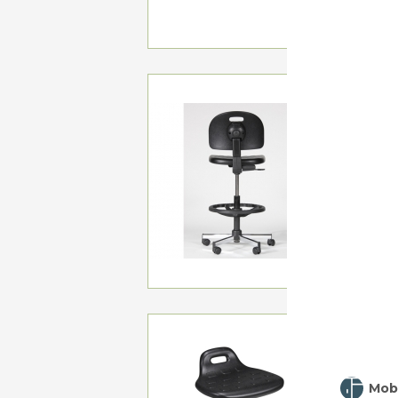
SIÈGE 
Contact per
A p
SIÈGE 
Roulettes
Mobi