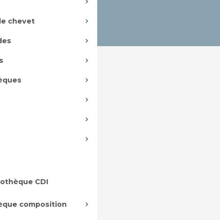
de chevet
des
s
hèques
iothèque CDI
hèque composition