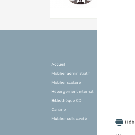
Accueil
EHPAD
Mobilier administratif
Meuble 
Mobilier scolaire
Aménag
Hébergement internat
Livraiso
Bibliothèque CDI
Contact
Cantine
FAQ
Mobilier collectivité
Plan du 
Héb