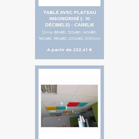
TABLE AVEC PLATEAU
INSONORISÉ (- 10
DÉCIBELS) - CARELIE
Dims: 80x80, 120x80, 140x80,
160x80, 180x80, 200x80, D120cm
A partir de 232,41 €