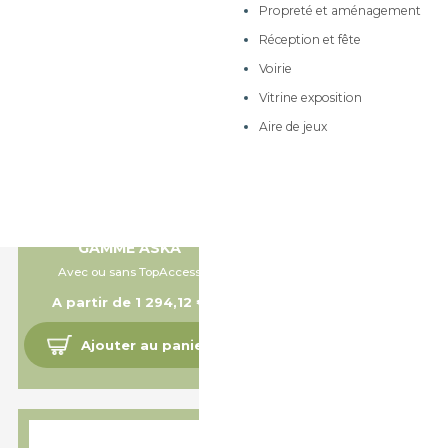
Propreté et aménagement
Meubles sur roulettes à
tiroirs
Réception et fête
Meubles de 170cm de
Voirie
hauteur
Vitrine exposition
Meubles de rangement
Aire de jeux
Meubles à dessins et
dessertes mobiles
Armoires et rangements
BUREAU COLLECTIF
Meubles à courrier
BENCH 4 PERSONNES -
GAMME ASKA
Avec ou sans TopAccess
A partir de 1 294,12 €
Ajouter au panier