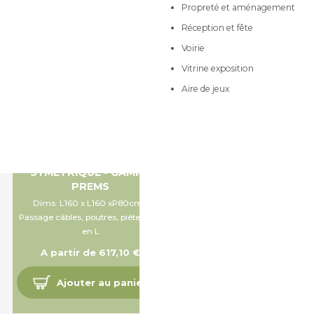
Propreté et aménagement
Meubles sur roulettes à
tiroirs
Réception et fête
Meubles de 170cm de
Voirie
hauteur
Vitrine exposition
Meubles de rangement
Aire de jeux
Meubles à dessins et
dessertes mobiles
Armoires et rangements
BUREAU ENTREPRISE
Meubles à courrier
COMPACT 120°
SYMÉTRIQUE - GAMME
PREMS
Dims: L160 x L160 xP80cm -
Passage câbles, poutres, piétement
en L
A partir de 617,10 €
Ajouter au panier